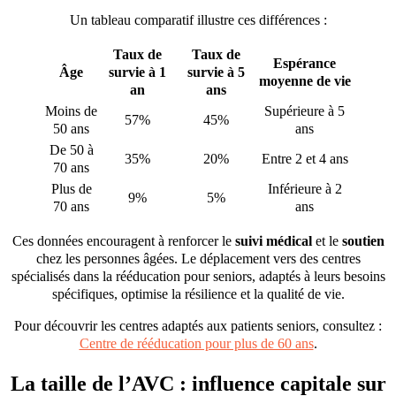
Un tableau comparatif illustre ces différences :
Taux de
Taux de
Espérance
Âge
survie à 1
survie à 5
moyenne de vie
an
ans
Moins de
Supérieure à 5
57%
45%
50 ans
ans
De 50 à
35%
20%
Entre 2 et 4 ans
70 ans
Plus de
Inférieure à 2
9%
5%
70 ans
ans
Ces données encouragent à renforcer le
suivi médical
et le
soutien
chez les personnes âgées. Le déplacement vers des centres
spécialisés dans la rééducation pour seniors, adaptés à leurs besoins
spécifiques, optimise la résilience et la qualité de vie.
Pour découvrir les centres adaptés aux patients seniors, consultez :
Centre de rééducation pour plus de 60 ans
.
La taille de l’AVC : influence capitale sur