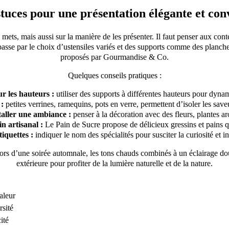
tuces pour une présentation élégante et con
ts, mais aussi sur la manière de les présenter. Il faut penser aux conte
é passe par le choix d’ustensiles variés et des supports comme des pla
proposés par Gourmandise & Co.
Quelques conseils pratiques :
r les hauteurs :
utiliser des supports à différentes hauteurs pour dynam
 :
petites verrines, ramequins, pots en verre, permettent d’isoler les saveur
taller une ambiance :
penser à la décoration avec des fleurs, plantes a
n artisanal :
Le Pain de Sucre propose de délicieux gressins et pains qu
iquettes :
indiquer le nom des spécialités pour susciter la curiosité et 
 Lors d’une soirée automnale, les tons chauds combinés à un éclairage 
extérieure pour profiter de la lumière naturelle et de la nature.
aleur
rsité
ité