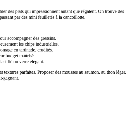
ler des plats qui impressionnent autant que régalent. On trouve des
ssant par des mini feuilletés à la cancoillotte.
e pour accompagner des gressins.
eusement les chips industrielles.
romage en tartinade, crudités.
eur budget maîtrisé.
astifié ou verre élégant.
 textures parfaites. Proposer des mousses au saumon, au thon léger,
nt-gagnant.