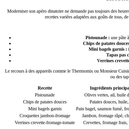
Moderniser son apéro dinatoire ne demande pas toujours des heures 
recettes variées adaptées aux goûts de tous, de
Pistounade :
une pâte à 
Chips de patates douces
Mini bagels garnis :
i
Tapas pas c
Verrines crevett
Le recours à des appareils comme le Thermomix ou Monsieur Cuisine 
ou des tap
Recette
Ingrédients princip
Pistounade
Olives vertes, ail, huile 
Chips de patates douces
Patates douces, huile,
Mini bagels garnis
Pain bagel, saumon fumé, fr
Croquettes jambon-fromage
Jambon, fromage râpé, ch
Verrines crevette-fromage-tomate
Crevettes, fromage frais,