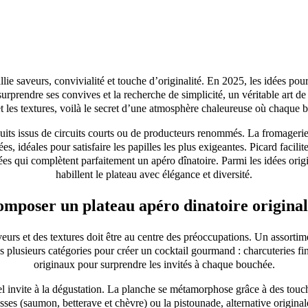
ie saveurs, convivialité et touche d’originalité. En 2025, les idées pou
rprendre ses convives et la recherche de simplicité, un véritable art de 
 et les textures, voilà le secret d’une atmosphère chaleureuse où chaque
duits issus de circuits courts ou de producteurs renommés. La fromager
ées, idéales pour satisfaire les papilles les plus exigeantes. Picard facilit
 qui complètent parfaitement un apéro dînatoire. Parmi les idées origina
habillent le plateau avec élégance et diversité.
poser un plateau apéro dinatoire original 
eurs et des textures doit être au centre des préoccupations. Un assortime
dans plusieurs catégories pour créer un cocktail gourmand : charcuteries
originaux pour surprendre les invités à chaque bouchée.
uel invite à la dégustation. La planche se métamorphose grâce à des touc
s (saumon, betterave et chèvre) ou la pistounade, alternative original