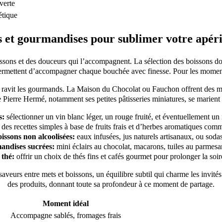
verte
étique
s et gourmandises pour sublimer votre apérit
sons et des douceurs qui l’accompagnent. La sélection des boissons doit
rmettent d’accompagner chaque bouchée avec finesse. Pour les moments fe
 qui ravit les gourmands. La Maison du Chocolat ou Fauchon offrent des m
 Pierre Hermé, notamment ses petites pâtisseries miniatures, se marient au
s:
sélectionner un vin blanc léger, un rouge fruité, et éventuellement un 
des recettes simples à base de fruits frais et d’herbes aromatiques comm
issons non alcoolisées:
eaux infusées, jus naturels artisanaux, ou soda
ndises sucrées:
mini éclairs au chocolat, macarons, tuiles au parmesan
 thé:
offrir un choix de thés fins et cafés gourmet pour prolonger la soi
aveurs entre mets et boissons, un équilibre subtil qui charme les invité
des produits, donnant toute sa profondeur à ce moment de partage.
Moment idéal
Accompagne sablés, fromages frais