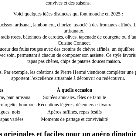
convives et des saisons.
Voici quelques idées distinctes qui font mouche en 2025 :
cisson artisanal, jambon cru, chorizo, associé à des fromages affinés. 
artisanaux.
s : radis roses, bâtonnets de carottes, olives, tapenade de courgette o
Cuisine Connect.
ceur des fruits rouges avec des crottins de chèvre affinés, un équilibre p
ec soin, permettant à chacun de composer son assiette. Ce style favorise
tapas pas chères, chips de patates douces maison.
us. Par exemple, les créations de Pierre Hermé viendront compléter une
apportent l’excellence artisanale à découvrir ou redécouvrir.
es
À quelle occasion
e, pain artisanal
Soirées amicales, fêtes de famille
 courgette, houmous
Réceptions légères, déjeuners estivaux
figues, noix
Apéros raffinés, repas festifs
tapas variées
Moments de partage et convivialité
s originales et faciles pour un apéro dînatoir