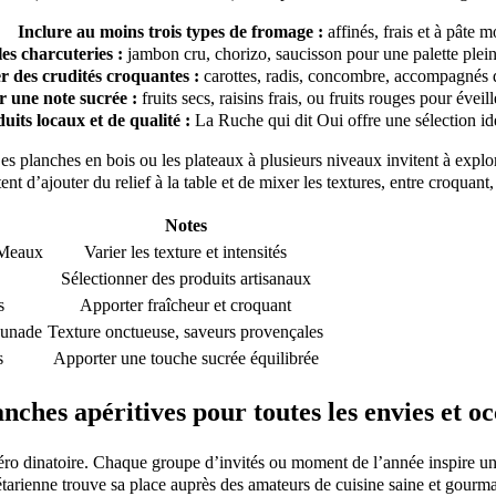
Inclure au moins trois types de fromage :
affinés, frais et à pâte m
les charcuteries :
jambon cru, chorizo, saucisson pour une palette plein
r des crudités croquantes :
carottes, radis, concombre, accompagnés 
r une note sucrée :
fruits secs, raisins frais, ou fruits rouges pour éveill
uits locaux et de qualité :
La Ruche qui dit Oui offre une sélection idé
es planches en bois ou les plateaux à plusieurs niveaux invitent à explore
ent d’ajouter du relief à la table et de mixer les textures, entre croquant, 
Notes
 Meaux
Varier les texture et intensités
Sélectionner des produits artisanaux
s
Apporter fraîcheur et croquant
ounade
Texture onctueuse, saveurs provençales
s
Apporter une touche sucrée équilibrée
nches apéritives pour toutes les envies et o
apéro dinatoire. Chaque groupe d’invités ou moment de l’année inspire une
arienne trouve sa place auprès des amateurs de cuisine saine et gourmand