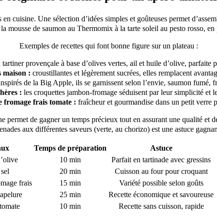
en cuisine. Une sélection d’idées simples et goûteuses permet d’assemb
 la mousse de saumon au Thermomix à la tarte soleil au pesto rosso, en pa
Exemples de recettes qui font bonne figure sur un plateau :
tartiner provençale à base d’olives vertes, ail et huile d’olive, parfait
 maison :
croustillantes et légèrement sucrées, elles remplacent avantag
nspirés de la Big Apple, ils se garnissent selon l’envie, saumon fumé, f
hères :
les croquettes jambon-fromage séduisent par leur simplicité et l
e fromage frais tomate :
fraîcheur et gourmandise dans un petit verre pl
permet de gagner un temps précieux tout en assurant une qualité et des
enades aux différentes saveurs (verte, au chorizo) est une astuce gagna
aux
Temps de préparation
Astuce
d’olive
10 min
Parfait en tartinade avec gressins
 sel
20 min
Cuisson au four pour croquant
omage frais
15 min
Variété possible selon goûts
apelure
25 min
Recette économique et savoureuse
 tomate
10 min
Recette sans cuisson, rapide