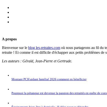
A propos
Bienvenue sur le
blog les-retraites.com
où nous partageons au fil du tem
retraite ! Et comme il est difficile d'échapper aux petits problèmes de 
Les auteurs : Gérald, Jean-Pierre et Gertrude.
Montant PCH aidant familial 2026 comment en bénéficier
Pourquoi la pétanque est devenue la passion des retraités en quête de conv
Équipements bien-être à domicile : 8 idées pour se détendre